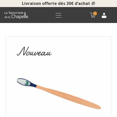
Livraison offerte dès 30€ d’achat
🎁
0
ACCUEIL
BOUTIQUE
LA SAVONNERIE
COURS ET VISITES
NOUS CONTACTER
POUR LES PROS