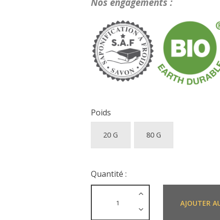
Nos engagements :
Poids
20 G
80 G
Quantité :
AJOUTER A