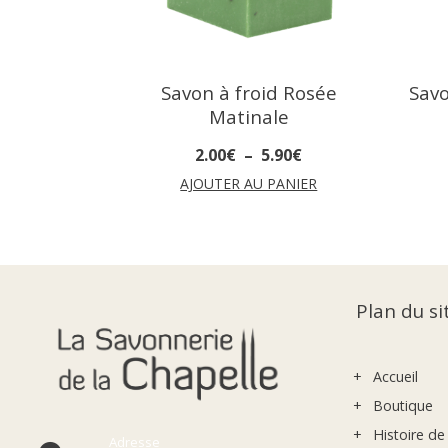
Savon à froid Rosée
Savo
Matinale
2
.
00
€
–
5
.
90
€
AJOUTER AU PANIER
Plan du si
Accueil
Boutique
Histoire de
Adresse