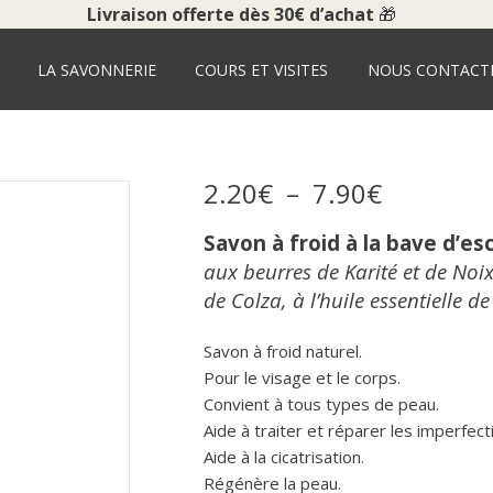
Livraison offerte dès 30€ d’achat
🎁
ACCUEIL
BOUTIQUE
LA SAVONNERIE
COURS ET VISITES
NOUS CONTACT
LA SAVONNERIE
COURS ET VISITES
2
.
20
€
–
7
.
90
€
NOUS CONTACTER
Savon à froid à la bave d’es
POUR LES PROS
aux beurres de Karité et de Noix
de Colza, à l’huile essentielle d
Savon à froid naturel.
Pour le visage et le corps.
Convient à tous types de peau.
Aide à traiter et réparer les imperfect
Aide à la cicatrisation.
Régénère la peau.