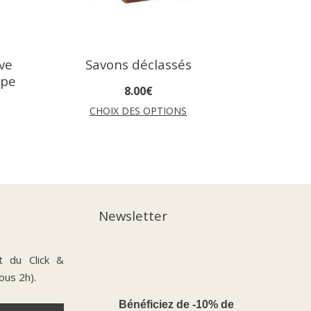
ave
Savons déclassés
upe
8
.
00
€
CHOIX DES OPTIONS
Newsletter
t du Click &
ous 2h).
Bénéficiez de -10% de