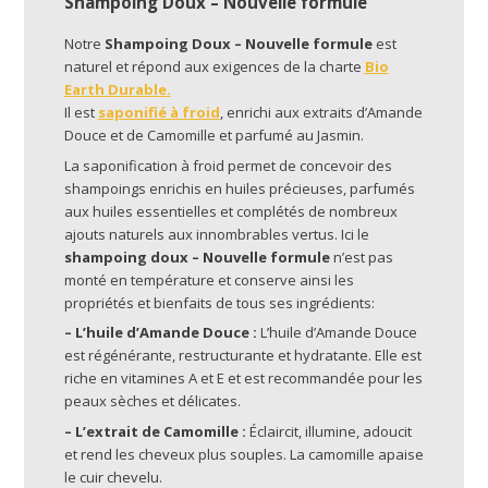
Shampoing Doux – Nouvelle formule
Notre
Shampoing Doux – Nouvelle formule
est
naturel et répond aux exigences de la charte
Bio
Earth Durable.
Il est
saponifié à froid
, enrichi aux extraits d’Amande
Douce et de Camomille et parfumé au Jasmin.
La saponification à froid permet de concevoir des
shampoings enrichis en huiles précieuses, parfumés
aux huiles essentielles et complétés de nombreux
ajouts naturels aux innombrables vertus. Ici le
shampoing doux – Nouvelle formule
n’est pas
monté en température et conserve ainsi les
propriétés et bienfaits de tous ses ingrédients:
– L’huile d’Amande Douce
:
L’huile d’Amande Douce
est régénérante, restructurante et hydratante. Elle est
riche en vitamines A et E et est recommandée pour les
peaux sèches et délicates.
– L’extrait de Camomille :
Éclaircit, illumine, adoucit
et rend les cheveux plus souples. La camomille apaise
le cuir chevelu.