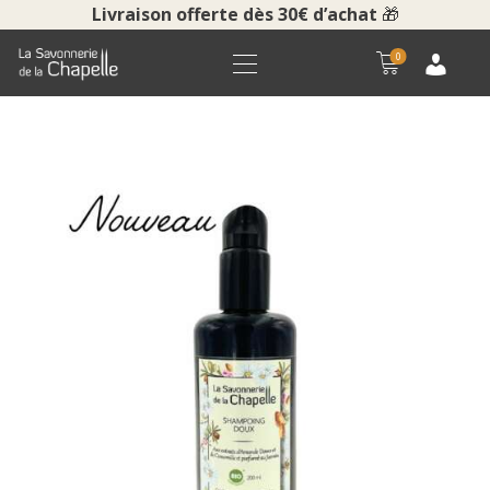
Livraison offerte dès 30€ d’achat
🎁
0
ACCUEIL
BOUTIQUE
LA SAVONNERIE
COURS ET VISITES
NOUS CONTACTER
POUR LES PROS