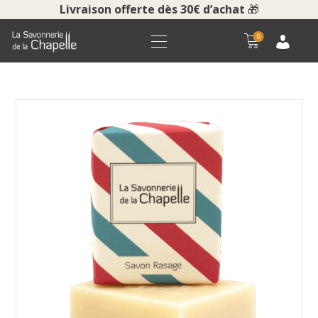
Livraison offerte dès 30€ d’achat
🎁
0
ACCUEIL
BOUTIQUE
LA SAVONNERIE
COURS ET VISITES
NOUS CONTACTER
POUR LES PROS