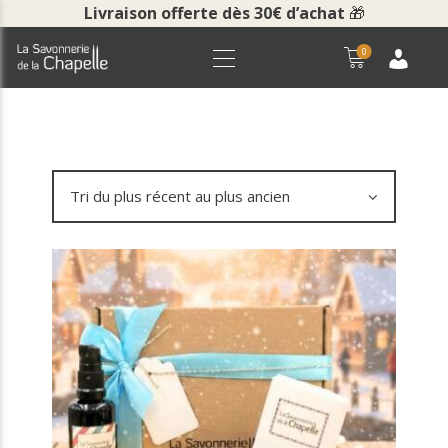
Livraison offerte dès 30€ d’achat
🎁
0
ACCUEIL
BOUTIQUE
LA SAVONNERIE
COURS ET VISITES
NOUS CONTACTER
POUR LES PROS