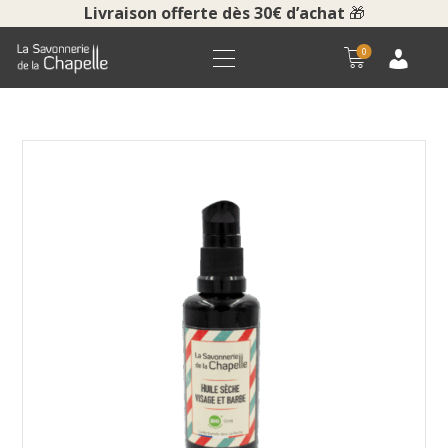
Livraison offerte dès 30€ d’achat
🎁
0
ACCUEIL
BOUTIQUE
LA SAVONNERIE
COURS ET VISITES
NOUS CONTACTER
POUR LES PROS