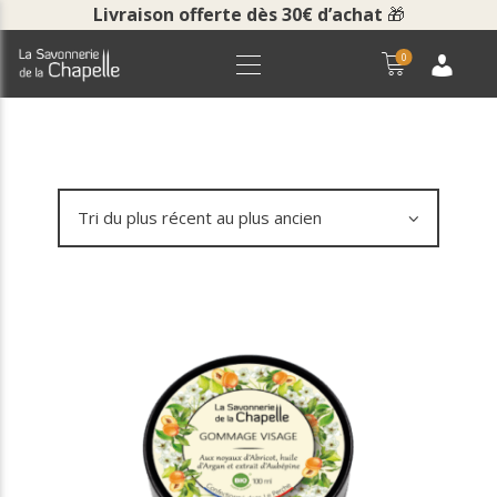
Livraison offerte dès 30€ d’achat
🎁
0
ACCUEIL
BOUTIQUE
LA SAVONNERIE
COURS ET VISITES
NOUS CONTACTER
POUR LES PROS