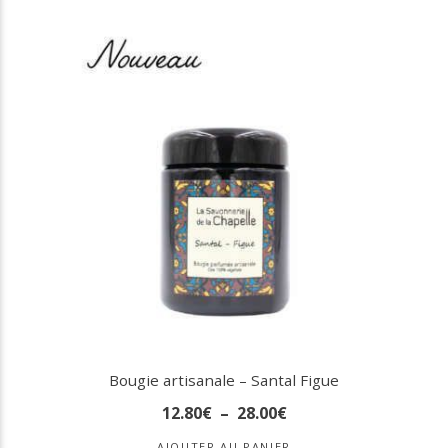
Bougie artisanale – Santal Figue
12
.
80
€
–
28
.
00
€
AJOUTER AU PANIER