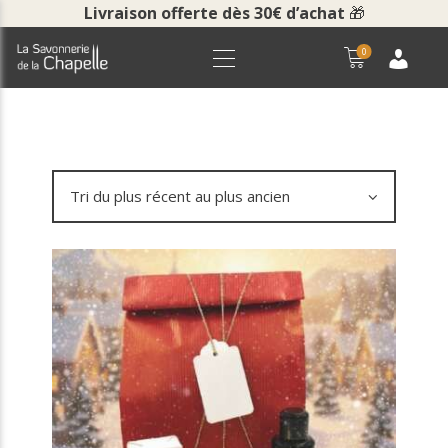
Livraison offerte dès 30€ d’achat
🎁
0
ACCUEIL
BOUTIQUE
LA SAVONNERIE
COURS ET VISITES
NOUS CONTACTER
POUR LES PROS