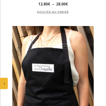
12
.
80
€
–
28
.
00
€
AJOUTER AU PANIER