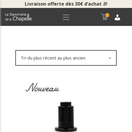
Livraison offerte dès 30€ d’achat
🎁
0
ACCUEIL
BOUTIQUE
LA SAVONNERIE
COURS ET VISITES
NOUS CONTACTER
POUR LES PROS