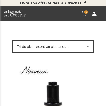
Livraison offerte dès 30€ d’achat
🎁
0
ACCUEIL
BOUTIQUE
LA SAVONNERIE
COURS ET VISITES
NOUS CONTACTER
POUR LES PROS