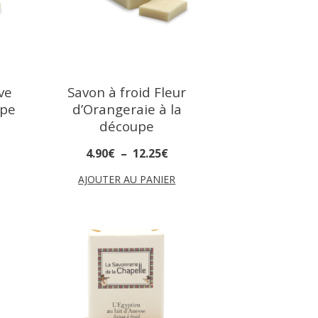
ve
Savon à froid Fleur
upe
d’Orangeraie à la
découpe
4
.
90
€
–
12
.
25
€
AJOUTER AU PANIER