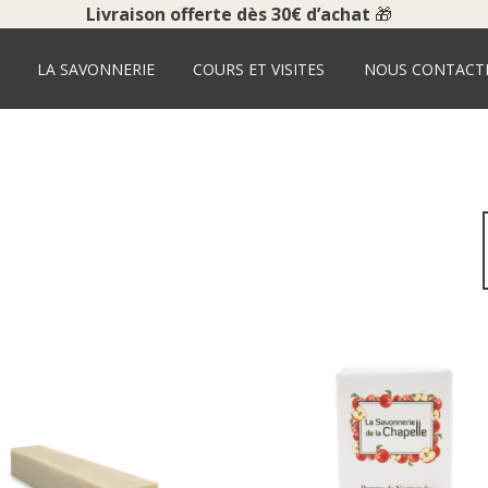
Livraison offerte dès 30€ d’achat
🎁
ACCUEIL
BOUTIQUE
LA SAVONNERIE
COURS ET VISITES
NOUS CONTACT
LA SAVONNERIE
COURS ET VISITES
NOUS CONTACTER
POUR LES PROS